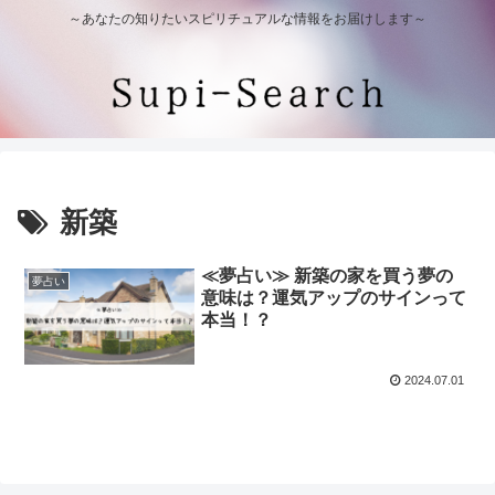
～あなたの知りたいスピリチュアルな情報をお届けします～
新築
≪夢占い≫ 新築の家を買う夢の
夢占い
意味は？運気アップのサインって
本当！？
2024.07.01