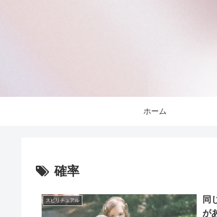
ホーム
確率
同
スピリチュアル
が