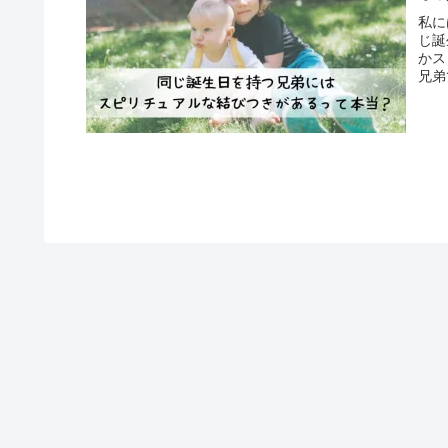
私に
じ誕
かス
兄弟