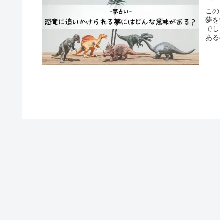
この
夢を
でし
ある