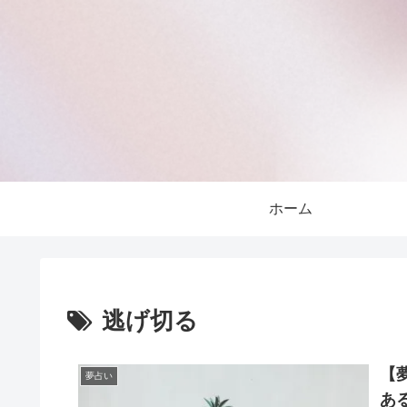
ホーム
逃げ切る
【
夢占い
あ