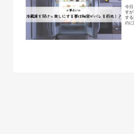
今日
すが
する
のに