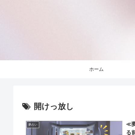
ホーム
開けっ放し
≪
夢占い
る