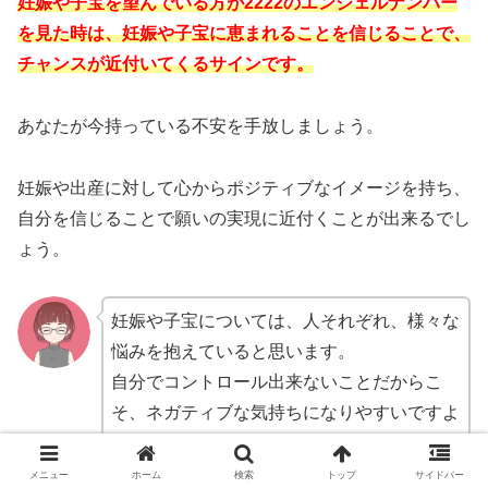
妊娠や子宝を望んでいる方が2222のエンジェルナンバー
を見た時は、妊娠や子宝に恵まれることを信じることで、
チャンスが近付いてくるサインです。
あなたが今持っている不安を手放しましょう。
妊娠や出産に対して心からポジティブなイメージを持ち、
自分を信じることで願いの実現に近付くことが出来るでし
ょう。
妊娠や子宝については、人それぞれ、様々な
悩みを抱えていると思います。
自分でコントロール出来ないことだからこ
そ、ネガティブな気持ちになりやすいですよ
ね。
なかなかポジティブな気持ちだけを持ち続け
メニュー
ホーム
検索
トップ
サイドバー