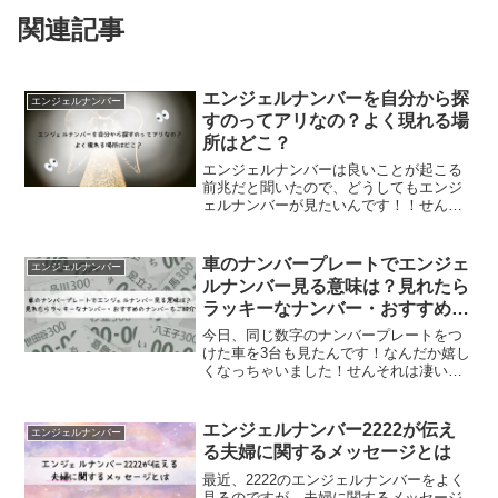
関連記事
エンジェルナンバーを自分から探
エンジェルナンバー
すのってアリなの？よく現れる場
所はどこ？
エンジェルナンバーは良いことが起こる
前兆だと聞いたので、どうしてもエンジ
ェルナンバーが見たいんです！！せんわ
かります！ エンジェルナンバーって見た
くなりますよね！しかし、見たいと思っ
てもなかなか見れるモノじゃないのがエ
車のナンバープレートでエンジェ
エンジェルナンバー
ンジェルナンバーなんで...
ルナンバー見る意味は？見れたら
ラッキーなナンバー・おすすめの
ナンバーもご紹介
今日、同じ数字のナンバープレートをつ
けた車を3台も見たんです！なんだか嬉し
くなっちゃいました！せんそれは凄いで
すね！同じ数字のナンバープレートを見
る時は、天使が車のナンバープレートを
通して、あなたへメッセージを送ってい
エンジェルナンバー2222が伝え
エンジェルナンバー
る時です。 この天使か...
る夫婦に関するメッセージとは
最近、2222のエンジェルナンバーをよく
見るのですが、夫婦に関するメッセージ