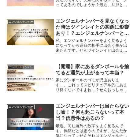
ってあるのでしょうか？最近、旦那と些
細なことで喧嘩ばかりしてしまいギクシ
ャクしているので、「もしかして夫婦の
仲に関係するメッセージなのかな？」と
エンジェルナンバーを見なくなっ
エンジェルナンバー
思ったのですが…。せ...
た時はツインレイとの関係に影響
あり！？エンジェルナンバーとツ
インレイの関係を解説！
私、エンジェルナンバーをよく見るよう
になってから運命の相手に出会う事が出
来たんです。せんツインレイと出会えた
のですね、とっても素敵です！ あなたと
ツインレイの間に何かが起こる時は、天
使が頻繁にメッセージを送って来ます。
【開運】家にあるダンボールを捨
エンジェルナンバー
そのため、エンジェルナ...
てると運気が上がるって本当？
家にダンボールのゴミが沢山ありま
す…。これってスピリチュアル的にあま
り良くないですよね…？せんおっしゃる
通り、ダンボールのゴミを家に溜めてお
くのはスピリチュアル的に良くありませ
ん。ダンボールは悪い運気を溜め込みや
エンジェルナンバーは当たらない
エンジェルナンバー
すいので、あなたの運気を下げ...
し嘘！？何も起こらないって本
当？信憑性はあるの？
最近、同じ羅列の数字をよく見るんで
す。偶然だとは思うのですが、なんだか
気になって…せんそれはエンジェルナン