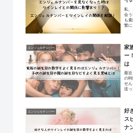
イ
私、
会う
も素
繁に
家
エンジェルナンバー
ー
は
最近
の時
せん
送っ
好
エンジェルナンバー
ス
ナ