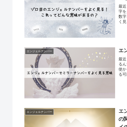
最近
字を
数字
く見
エ
エンジェルナンバー
最近
るん
使か
る可
エ
エンジェルナンバー
の