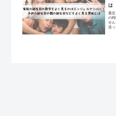
は
最近
の時
せん
送っ