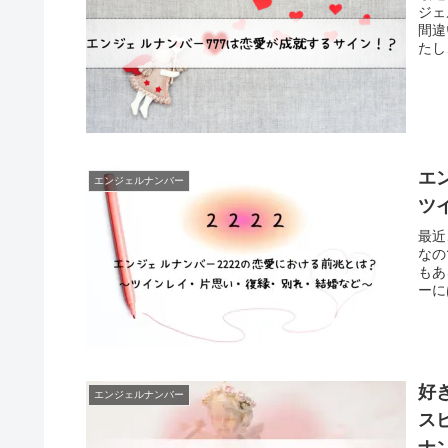
ジェ
間違
たし
エ
エンジェルナンバー
ツ
最近
なの
もあ
ーに
好
エンジェルナンバー
ス