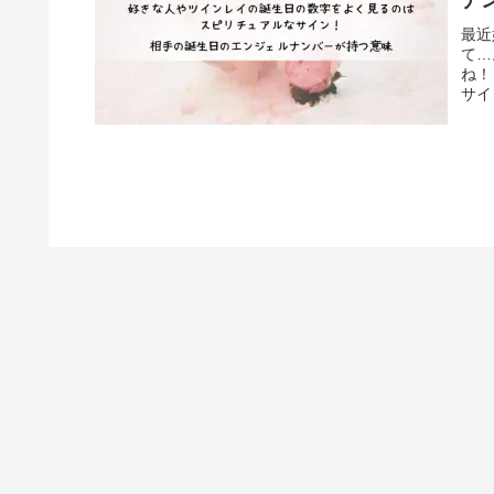
ナ
最近
て…
ね！
サイ